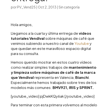
por
PV_Vend25
|
Oct 2, 2013
|
Sin categoría
Hola amigos,
Llegamos a la cuarta y última entrega de
videos
tutoriales Vendival
sobre máquinas de café que
venimos subiendo a nuestro canal de
Youtube
y
que quedan en este maravilloso espacio digital
para su consulta.
Hemos querido mostrar en estos cuatro vídeos
como realizar simples trabajos de
mantenimiento
y limpieza sobre máquinas de café de la marca
que Vendival
representa en Valencia,
Bianchi
.
Especialmente hemos trabajado sobre tres de los
modelos más comunes:
BMV921, IRIS y SPRINT.
[youtube_video] pjDwkKQy6ak [/youtube_video]
Para terminar con esta primera volvemos al modelo