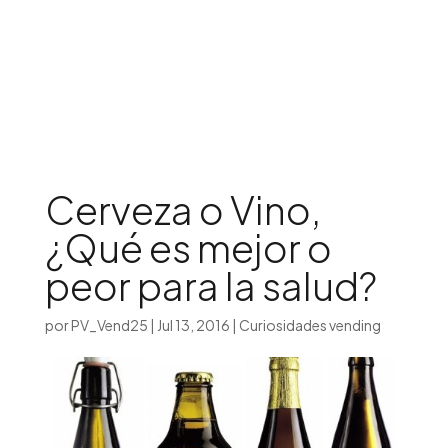
Iniciar sesión

Cerveza o Vino,
¿Qué es mejor o
peor para la salud?
por
PV_Vend25
|
Jul 13, 2016
|
Curiosidades vending