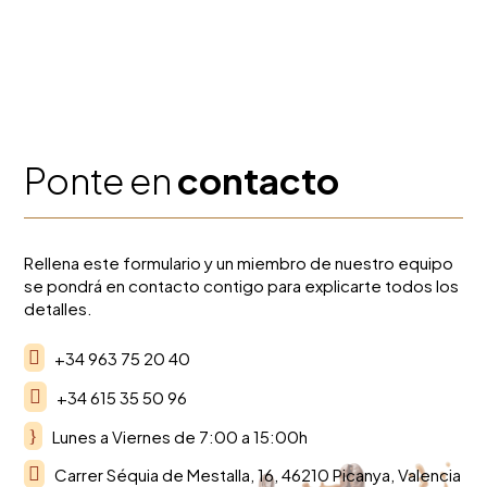
productos
Ponte en
contacto
Rellena este formulario y un miembro de nuestro equipo
se pondrá en contacto contigo para explicarte todos los
detalles.

+34 963 75 20 40

+34 615 35 50 96
}
Lunes a Viernes de 7:00 a 15:00h

Carrer Séquia de Mestalla, 16, 46210 Picanya, Valencia