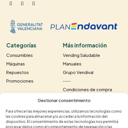
Categorías
Más información
Consumibles
Vending Saludable
Máquinas
Manuales
Repuestos
Grupo Vendival
Promociones
----
Condiciones de compra
Información de envío
Gestionar consentimiento
Información de pago
Para ofrecer las mejores experiencias, utilizamos tecnologías como
las cookies para almacenar y/o acceder a la información del
Contacto
dispositivo. El consentimiento de estas tecnologías nos permitirá
procesar datos como el comportamiento de navegación o las