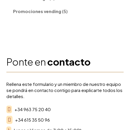
productos
5
Promociones vending
5
productos
Ponte en
contacto
Rellena este formulario y un miembro de nuestro equipo
se pondrá en contacto contigo para explicarte todos los
detalles.

+34 963 75 20 40

+34 615 35 50 96