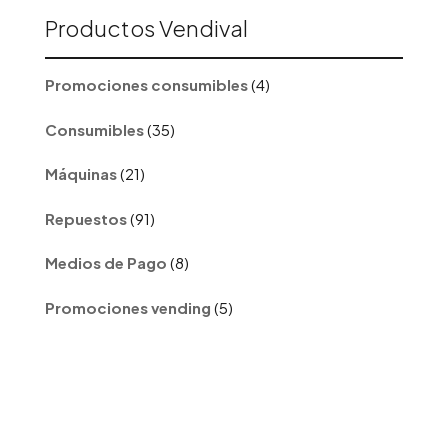
Productos Vendival
4
Promociones consumibles
4
productos
35
Consumibles
35
productos
21
Máquinas
21
productos
91
Repuestos
91
productos
8
Medios de Pago
8
productos
5
Promociones vending
5
productos