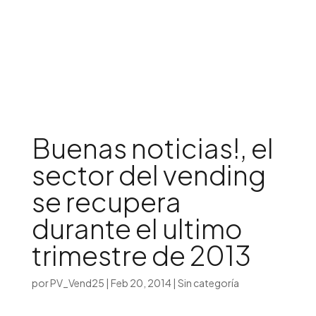
Iniciar sesión

Buenas noticias!, el
sector del vending
se recupera
durante el ultimo
trimestre de 2013
por
PV_Vend25
|
Feb 20, 2014
|
Sin categoría