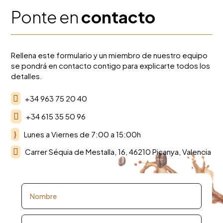
Ponte en
contacto
Rellena este formulario y un miembro de nuestro equipo
se pondrá en contacto contigo para explicarte todos los
detalles.

+34 963 75 20 40

+34 615 35 50 96
}
Lunes a Viernes de 7:00 a 15:00h

Carrer Séquia de Mestalla, 16, 46210 Picanya, Valencia