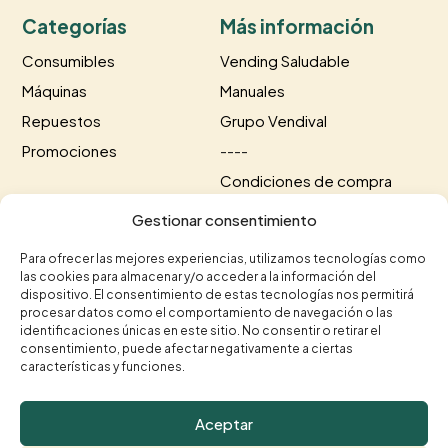
Categorías
Más información
Consumibles
Vending Saludable
Máquinas
Manuales
Repuestos
Grupo Vendival
Promociones
----
Condiciones de compra
Información de envío
Gestionar consentimiento
Información de pago
Para ofrecer las mejores experiencias, utilizamos tecnologías como
las cookies para almacenar y/o acceder a la información del
Contacto
dispositivo. El consentimiento de estas tecnologías nos permitirá
procesar datos como el comportamiento de navegación o las
+34 615 35 50 96
identificaciones únicas en este sitio. No consentir o retirar el
+34 963 75 20 40


consentimiento, puede afectar negativamente a ciertas
contacto@vendival.com

características y funciones.
Carrer Séquia de Mestalla, 16, 46210 Picanya, Valencia

Aceptar