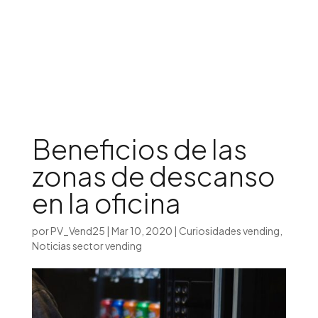
Iniciar sesión

Beneficios de las
zonas de descanso
en la oficina
por
PV_Vend25
|
Mar 10, 2020
|
Curiosidades vending
,
Noticias sector vending