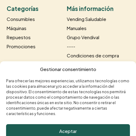
Categorías
Más información
Consumibles
Vending Saludable
Máquinas
Manuales
Repuestos
Grupo Vendival
Promociones
----
Condiciones de compra
Información de envío
Gestionar consentimiento
Información de pago
Para ofrecer las mejores experiencias, utilizamos tecnologías como
las cookies para almacenar y/o acceder a la información del
Contacto
dispositivo. El consentimiento de estas tecnologías nos permitirá
procesar datos como el comportamiento de navegación o las
+34 615 35 50 96
+34 963 75 20 40


identificaciones únicas en este sitio. No consentir o retirar el
consentimiento, puede afectar negativamente a ciertas
contacto@vendival.com

características y funciones.
Carrer Séquia de Mestalla, 16, 46210 Picanya,

Valencia
Aceptar