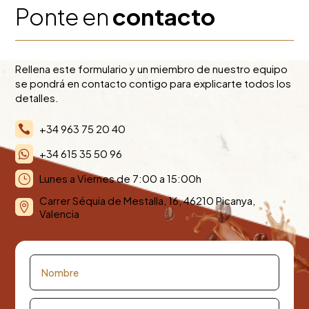
Ponte en
contacto
Rellena este formulario y un miembro de nuestro equipo
se pondrá en contacto contigo para explicarte todos los
detalles.
+34 963 75 20 40

+34 615 35 50 96

Lunes a Viernes de 7:00 a 15:00h
}
Carrer Séquia de Mestalla, 16, 46210 Picanya,

Valencia