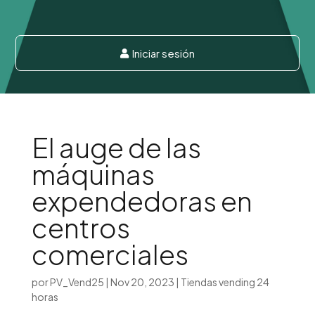
Iniciar sesión

El auge de las
máquinas
expendedoras en
centros
comerciales
por
PV_Vend25
|
Nov 20, 2023
|
Tiendas vending 24
horas