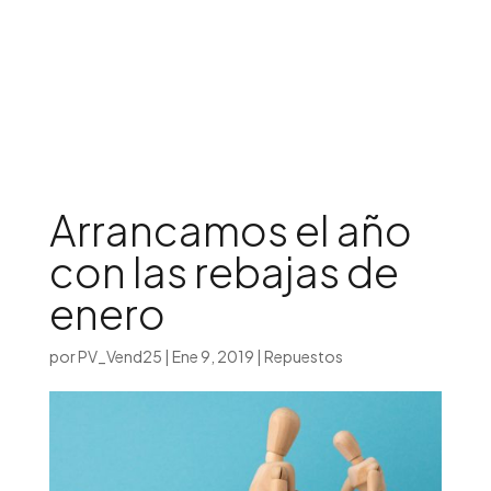
Iniciar sesión

Arrancamos el año
con las rebajas de
enero
por
PV_Vend25
|
Ene 9, 2019
|
Repuestos