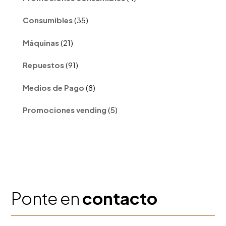
productos
35
Consumibles
35
productos
21
Máquinas
21
productos
91
Repuestos
91
productos
8
Medios de Pago
8
productos
5
Promociones vending
5
productos
Ponte en
contacto