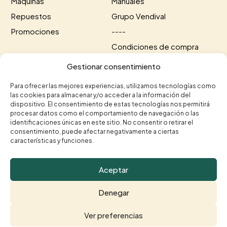
Máquinas
Manuales
Repuestos
Grupo Vendival
Promociones
----
Condiciones de compra
Información de envío
Gestionar consentimiento
Información de pago
Para ofrecer las mejores experiencias, utilizamos tecnologías como
las cookies para almacenar y/o acceder a la información del
Contacto
dispositivo. El consentimiento de estas tecnologías nos permitirá
procesar datos como el comportamiento de navegación o las
+34 615 35 50 96
identificaciones únicas en este sitio. No consentir o retirar el
+34 963 75 20 40


consentimiento, puede afectar negativamente a ciertas
contacto@vendival.com

características y funciones.
Carrer Séquia de Mestalla, 16, 46210 Picanya, Valencia

Aceptar
Denegar
© Vendival 2026 |
Aviso legal
|
Política de Privacidad
|
Ver preferencias
Política de Cookies
| Diseñado por
PECASVERDES