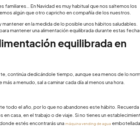
 familiares… En Navidad es muy habitual que nos saltemos los
 demos algún que otro capricho en compañía de los nuestros.
mantener en la medida de lo posible unos hábitos saludables.
ara mantener una alimentación equilibrada durante estas fecha
limentación equilibrada en
nte, continúa dedicándole tiempo, aunque sea menos de lo norma
e más a menudo, sal a caminar cada día al menos una hora.
nte todo el año, por lo que no abandones este hábito. Recuerda
 en casa, en el trabajo o de viaje. Si no tienes un establecimien
 donde estés encontrarás una
embotellada
máquina vending de agua