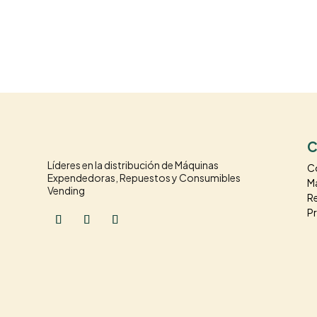
C
Líderes en la distribución de Máquinas
C
Expendedoras, Repuestos y Consumibles
M
Vending
R
P