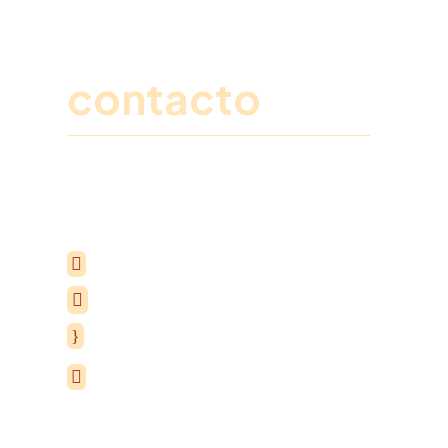
Ponte en
contacto
Rellena este formulario y un miembro de
nuestro equipo se pondrá en contacto
contigo para explicarte todos los detalles.

+34 963 75 20 40

+34 615 35 50 96
}
Lunes a Viernes de 7:00 a 15:00h
Carrer Séquia de Mestalla, 16, 46210

Picanya, Valencia