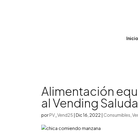
Inici
Alimentación equ
al Vending Salud
por
PV_Vend25
|
Dic 16, 2022
|
Consumibles
,
Ve