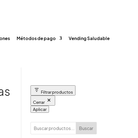
Registrarse / Iniciar sesión
Carrito
Contacto



ones
Métodos de pago
Vending Saludable
as
Filtrar productos
Cerrar
Aplicar
Buscar