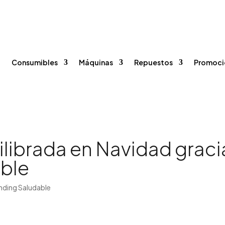
96 375 20 40
615 35 50 96


o
Consumibles
Máquinas
Repuestos
Promoci
ilibrada en Navidad graci
able
nding Saludable