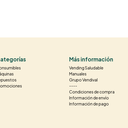
ategorías
Más información
onsumibles
Vending Saludable
áquinas
Manuales
epuestos
Grupo Vendival
romociones
----
Condiciones de compra
Información de envío
Información de pago