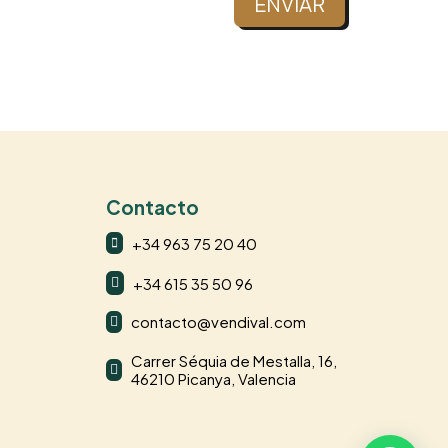
ENVIAR
Contacto
+34 963 75 20 40

+34 615 35 50 96

contacto@vendival.com

Carrer Séquia de Mestalla, 16,

46210 Picanya, Valencia