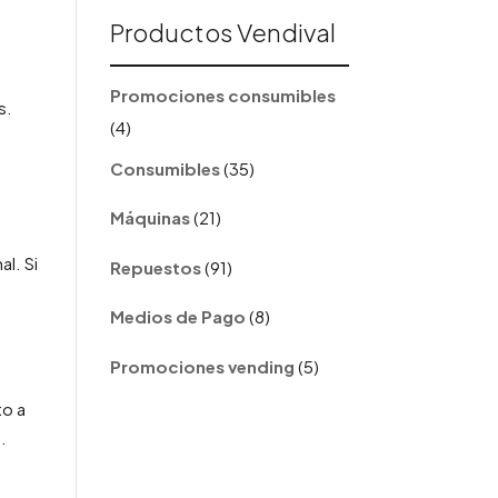
Productos Vendival
Promociones consumibles
s.
4
4
productos
35
Consumibles
35
productos
21
Máquinas
21
productos
91
l. Si
Repuestos
91
productos
8
Medios de Pago
8
productos
5
Promociones vending
5
productos
to a
.