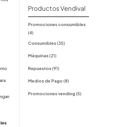
Productos Vendival
Promociones consumibles
4
4
productos
35
Consumibles
35
productos
21
Máquinas
21
productos
91
Repuestos
91
como
productos
8
ara
Medios de Pago
8
productos
5
Promociones vending
5
engan
productos
les