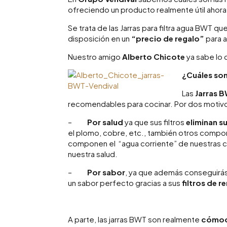
ofreciendo un producto realmente útil ahor
Se trata de las Jarras para filtra agua BWT q
disposición en un
“precio de regalo”
para 
Nuestro amigo
Alberto Chicote
ya sabe lo q
¿Cuáles son
Las
Jarras 
recomendables para cocinar. Por dos motivo
–
Por salud
ya que sus filtros
eliminan s
el plomo, cobre, etc., también otros compon
componen el “agua corriente” de nuestras ca
nuestra salud.
–
Por sabor
, ya que además conseguirás
un sabor perfecto gracias a sus
filtros de 
A parte, las jarras BWT son realmente
cómoda