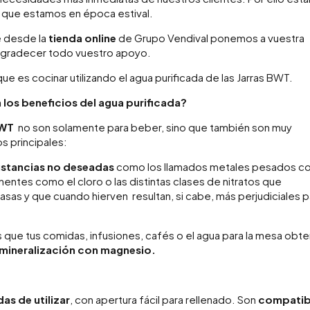
a que estamos en época estival.
ue desde la
tienda online
de Grupo Vendival ponemos a vuestra
agradecer todo vuestro apoyo.
ue es cocinar utilizando el agua purificada de las Jarras BWT.
 los beneficios del agua purificada?
BWT
no son solamente para beber, sino que también son muy
s principales:
ustancias
no deseadas
como los llamados metales pesados 
entes como el cloro o las distintas clases de nitratos que
sas y que cuando hierven resultan, si cabe, más perjudiciales p
 que tus comidas, infusiones, cafés o el agua para la mesa obt
remineralización con magnesio.
s de utilizar
, con apertura fácil para rellenado. Son
compatib