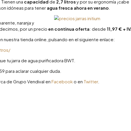
. Tienen una
capacidad
de
2,7 litros
y por su ergonomía ¡cabe
 son idóneas para tener
agua fresca ahora en verano
.
arente, naranja y
decimos, por un precio
en continua oferta
: desde
11,97 € + I
n nuestra tienda online, pulsando en el siguiente enlace:
tros/
ue tu jarra de agua purificadora BWT.
59 para aclarar cualquier duda.
rca de Grupo Vendival en
Facebook
o en
Twitter
.