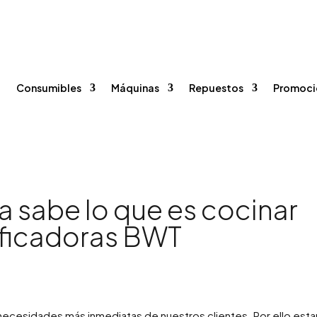
96 375 20 40
615 35 50 96


o
Consumibles
Máquinas
Repuestos
Promoci
a sabe lo que es cocinar
rificadoras BWT
necesidades más inmediatas de nuestros clientes. Por ello est