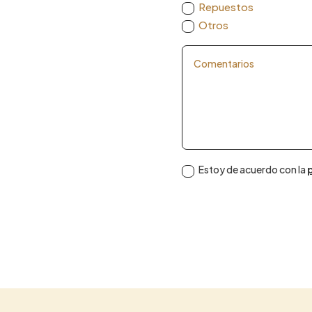
Repuestos
Otros
Estoy de acuerdo con la
p