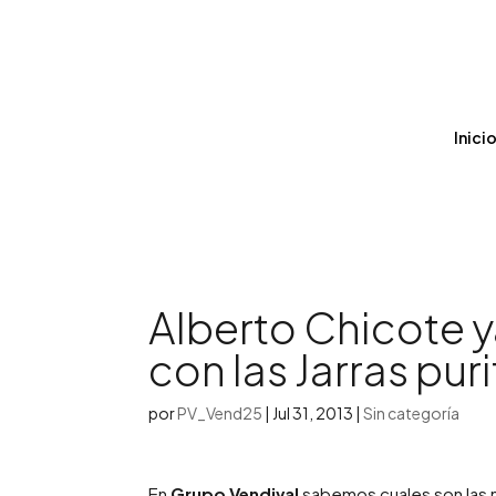
Inici
Alberto Chicote y
con las Jarras pu
por
PV_Vend25
|
Jul 31, 2013
|
Sin categoría
En
Grupo Vendival
sabemos cuales son las 