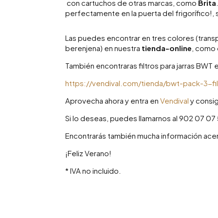
con cartuchos de otras marcas, como
Brita
perfectamente en la puerta del frigorífico!,
Las puedes encontrar en tres colores (transp
berenjena) en nuestra
tienda-online
, como 
También encontraras filtros para jarras BWT e
https://vendival.com/tienda/bwt-pack-3-fil
Aprovecha ahora y entra en
Vendival
y consig
Si lo deseas, puedes llamarnos al 902 07 07 
Encontrarás también mucha información ace
¡Feliz Verano!
* IVA no incluido.