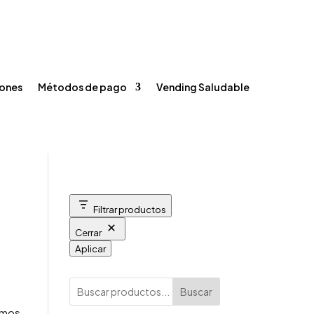
Registrarse / Iniciar sesión
Carrito
Contacto



ones
Métodos de pago
Vending Saludable
Filtrar productos
Cerrar
Aplicar
Buscar
amos