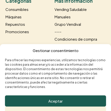
Categorías
Más información
Consumibles
Vending Saludable
Máquinas
Manuales
Repuestos
Grupo Vendival
Promociones
----
Condiciones de compra
Información de envío
Gestionar consentimiento
Información de pago
Para ofrecer las mejores experiencias, utilizamos tecnologías como
las cookies para almacenar y/o acceder a la información del
Contacto
dispositivo. El consentimiento de estas tecnologías nos permitirá
procesar datos como el comportamiento de navegación o las
+34 615 35 50 96
+34 963 75 20 40


identificaciones únicas en este sitio. No consentir o retirar el
consentimiento, puede afectar negativamente a ciertas
contacto@vendival.com

características y funciones.
Carrer Séquia de Mestalla, 16, 46210 Picanya,

Valencia
Aceptar