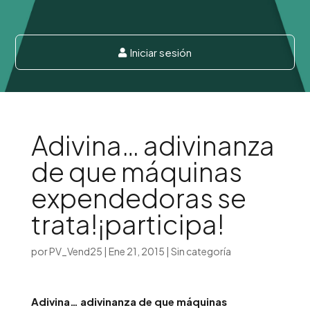
Iniciar sesión

Adivina… adivinanza
de que máquinas
expendedoras se
trata!¡participa!
por
PV_Vend25
|
Ene 21, 2015
|
Sin categoría
Adivina… adivinanza de que máquinas