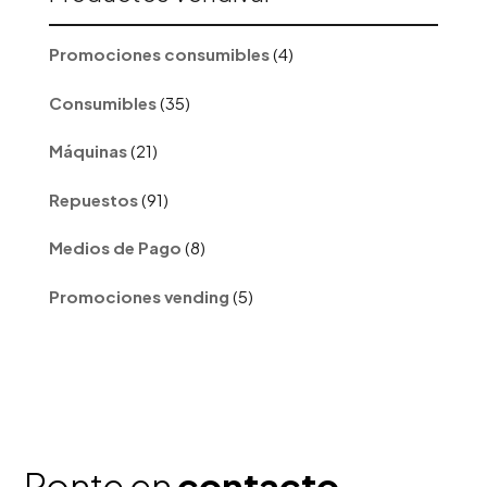
4
Promociones consumibles
4
productos
35
Consumibles
35
productos
21
Máquinas
21
productos
91
Repuestos
91
productos
8
Medios de Pago
8
productos
5
Promociones vending
5
productos
Ponte en
contacto