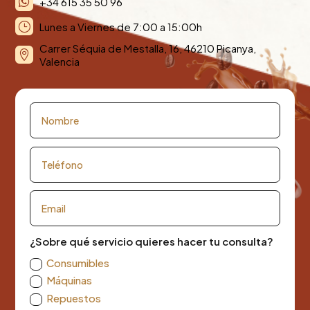
+34 615 35 50 96

Lunes a Viernes de 7:00 a 15:00h
}
Carrer Séquia de Mestalla, 16, 46210 Picanya,

Valencia
¿Sobre qué servicio quieres hacer tu consulta?
Consumibles
Máquinas
Repuestos