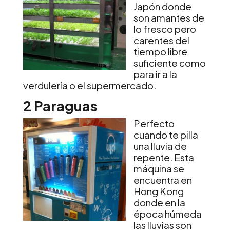
Japón donde
son amantes de
lo fresco pero
carentes del
tiempo libre
suficiente como
para ir a la
verdulería o el supermercado.
2 Paraguas
Perfecto
cuando te pilla
una lluvia de
repente. Esta
máquina se
encuentra en
Hong Kong
donde en la
época húmeda
las lluvias son