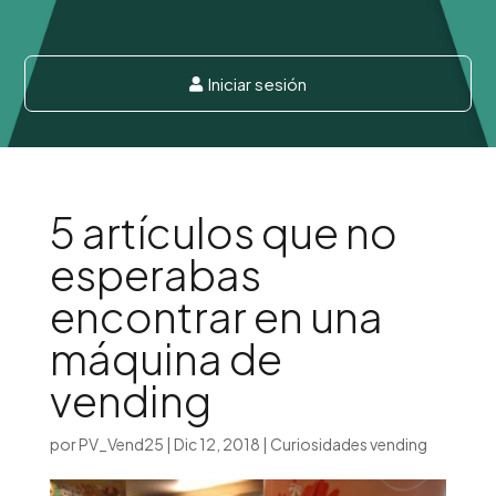
Iniciar sesión

5 artículos que no
esperabas
encontrar en una
máquina de
vending
por
PV_Vend25
|
Dic 12, 2018
|
Curiosidades vending