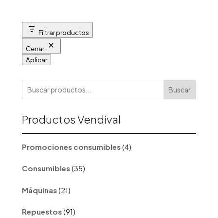
Filtrar productos
Cerrar
Aplicar
Buscar
Productos Vendival
4
Promociones consumibles
4
productos
35
Consumibles
35
productos
21
Máquinas
21
productos
91
Repuestos
91
productos